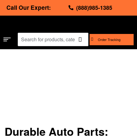
Call Our Expert:
(888)985-1385
Order Tracking
Home
/
How To
/ Durable Auto Parts: Challenges for
Manufacturers and Users
Durable Auto Parts: