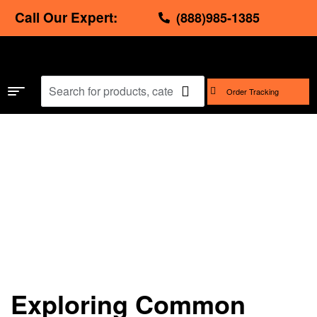
Call Our Expert:
(888)985-1385
Order Tracking
Home
/
How To
/ Exploring Common Auto Parts: Functions
and Uses
Exploring Common